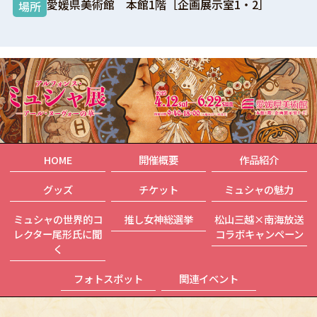
愛媛県美術館 本館1階［企画展示室1・2］
場所
HOME
開催概要
作品紹介
グッズ
チケット
ミュシャの魅力
ミュシャの世界的コ
推し女神総選挙
松山三越×南海放送
レクター尾形氏に聞
コラボキャンペーン
く
フォトスポット
関連イベント