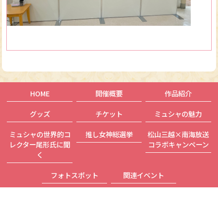
HOME
開催概要
作品紹介
グッズ
チケット
ミュシャの魅力
ミュシャの世界的コ
推し女神総選挙
松山三越×南海放送
レクター尾形氏に聞
コラボキャンペーン
く
フォトスポット
関連イベント