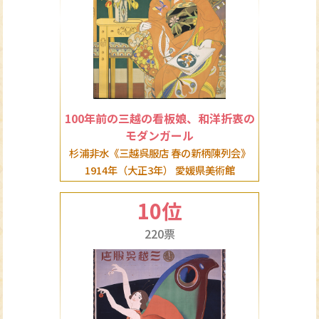
100年前の三越の看板娘、和洋折衷の
モダンガール
杉浦非水《三越呉服店 春の新柄陳列会》
1914年（大正3年） 愛媛県美術館
10位
220票