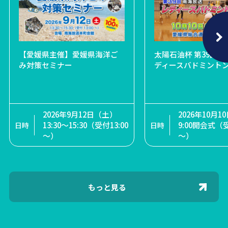
ゆめモグ天
子「地球へ～ピアノコ
【愛媛県主催】愛媛県海洋ご
ジョブキッズえひめ2026
爆笑！！お笑いフェスin松山
太陽石油杯 第39回 
障がい
ト～」
み対策セミナー
ディースバドミント
ートえ
ートギ
示作品
2026年9月20日（日）
2026年10月3日（土）4日
2026年9月12日（土）
①12:45開演（12:15開
2026年10月
3日（月）～8
（日）24日（土）25日
13:30～15:30（受付13:00
2026年7月18日（土）～9
場）②16:15開演（15:45
9:00開会式（受
（日）14:00～
～）
月30日（水）
開場）
～）
もっと見る