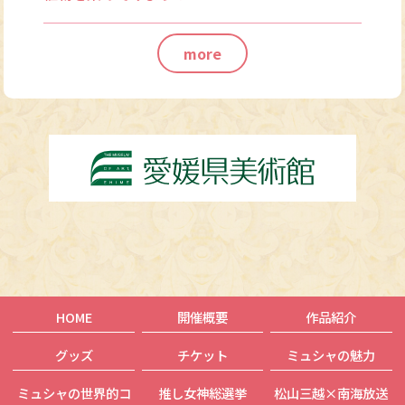
more
HOME
開催概要
作品紹介
グッズ
チケット
ミュシャの魅力
ミュシャの世界的コ
推し女神総選挙
松山三越×南海放送