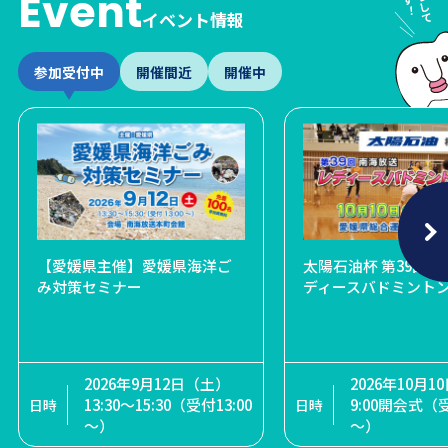
Event
イベント情報
参加受付中
開催間近
開催中
祭 パラア
劇宙組全国ツアー 松山
【愛媛県主催】愛媛県海洋ご
第63回愛媛マラソン 写真コン
SBI証券 presents TGC 松山
太陽石油杯 第39回 
石村嘉
 まちなかア
み対策セミナー
テスト 巡回ロビー展開催
2026
ディースバドミント
き ー
進事業 展
2026年11月12日（木）2
2026年9月12日（土）
2026年8月16日（日）開
2026年10月
14日（日）募
回公演 1回目13:30～ / 2
13:30～15:30（受付13:00
2026年4月1日（水）～8
場12:00 / 開演13:00 / 終
9:00開会式（受
回目18:00～
～）
月28日（金）
演17:00（予定）
～）