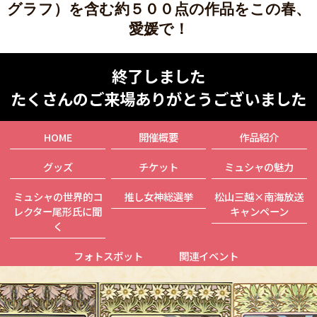
グラフ）を含む約５００点の作品をこの春、
愛媛で！
終了しました
たくさんのご来場ありがとうございました
HOME
開催概要
作品紹介
グッズ
チケット
ミュシャの魅力
ミュシャの世界的コ
推し女神総選挙
松山三越×南海放送
レクター尾形氏に聞
キャンペーン
く
フォトスポット
関連イベント