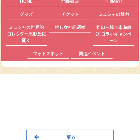
HOME
開催概要
作品紹介
グッズ
チケット
ミュシャの魅力
ミュシャの世界的
推し女神総選挙
松山三越×南海放
コレクター尾形氏に
送 コラボキャンペ
聞く
ーン
フォトスポット
関連イベント
戻る