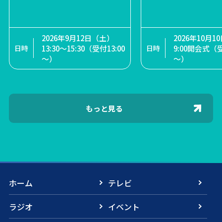
ートギャラリー推進事業 展
示作品募集
2026年9月20日（日）
①12:45開演（12:15開
2026年9月12日（土）
2026年11月12日（木）2
2026年10月
18日（土）～9
場）②16:15開演（15:45
13:30～15:30（受付13:00
2026年6月14日（日）募
回公演 1回目13:30～ / 2
9:00開会式（受
）
開場）
～）
集締め切り
回目18:00～
～）
もっと見る
ホーム
テレビ
ラジオ
イベント