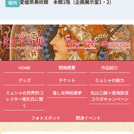
愛媛県美術館 本館1階［企画展示室1・2］
場所
HOME
開催概要
作品紹介
グッズ
チケット
ミュシャの魅力
ミュシャの世界的コ
推し女神総選挙
松山三越×南海放送
レクター尾形氏に聞
コラボキャンペーン
く
フォトスポット
関連イベント