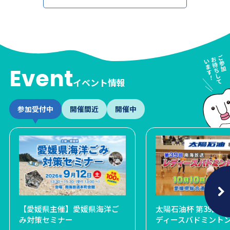
Event
イベント情報
参加受付中
開催間近
開催中
026
！お笑いフェスin松山
【愛媛県主催】愛媛県海洋ご
障がい者芸術文化祭 パラア
宝塚歌劇宙組全国ツアー 松山
太陽石油杯 第39回 
第63
み対策セミナー
ートえひめ2026 まちなかア
公演
ディースバドミント
テスト