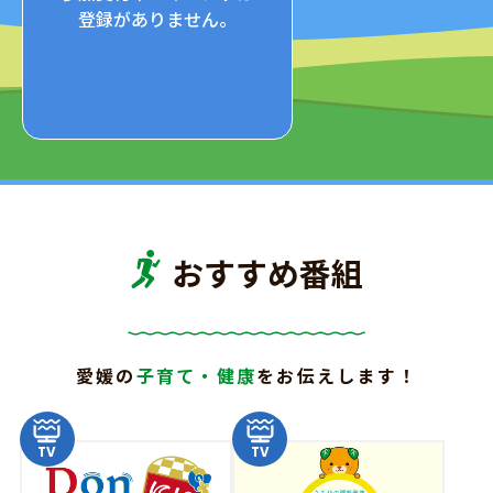
登録がありません。
ひめ2026
ジョブキッズえひめ2026
ジョ
年7月18日（土）～9
2026年7月18日（土）～9
（水）
月30日（水）
おすすめ番組
愛媛の
子育て・健康
を
お伝えします！