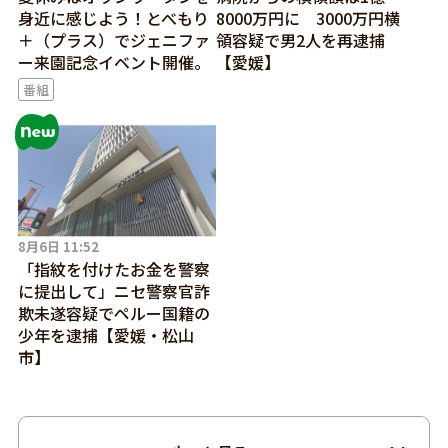
身近に感じよう！とべもり
8000万円に 3000万円横
＋（プラス）でジェニファ
領容疑で男2人を再逮捕
ー来園記念イベント開催。
【愛媛】
番組
8月6日 11:52
「指紋を付けたお金を警察
に提出して」ニセ警察官詐
欺未遂容疑でペルー国籍の
少年を逮捕【愛媛・松山
市】