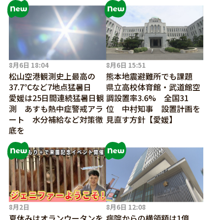
8月6日 18:04
8月6日 15:51
松山空港観測史上最高の
熊本地震避難所でも課題
37.7℃など7地点猛暑日
県立高校体育館・武道館空
愛媛は25日間連続猛暑日観
調設置率3.6% 全国31
測 あすも熱中症警戒アラ
位 中村知事 設置計画を
ート 水分補給など対策徹
見直す方針【愛媛】
底を
8月2日
8月6日 12:08
夏休みはオランウータンを
病院からの横領額は1億