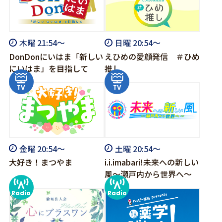
木曜 21:54～
日曜 20:54～
DonDonにいはま「新しい
えひめの愛顔発信 ＃ひめ
にいはま」を目指して
推し
金曜 20:54～
土曜 20:54～
大好き！まつやま
i.i.imabari!未来への新しい
風～瀬戸内から世界へ～