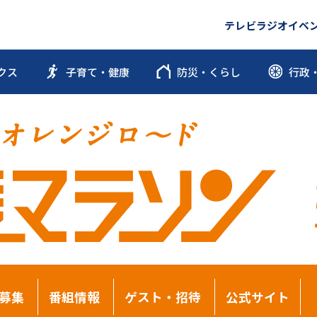
テレビ
ラジオ
イベ
クス
子育て・健康
防災・くらし
行政
募集
番組情報
ゲスト・招待
公式サイト