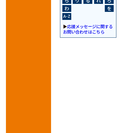
ら
り
る
れ
ろ
わ
を
A-Z
▶
応援メッセージに関する
お問い合わせはこちら