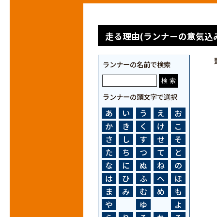
走る理由(ランナーの意気込み
ランナーの名前で検索
ランナーの頭文字で選択
あ
い
う
え
お
か
き
く
け
こ
さ
し
す
せ
そ
た
ち
つ
て
と
な
に
ぬ
ね
の
は
ひ
ふ
へ
ほ
ま
み
む
め
も
や
ゆ
よ