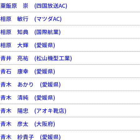
粟飯原 崇
(四国放送AC)
相原 敏行
(マツダAC)
相原 知典
(国際航業)
相原 大輝
(愛媛県)
青井 亮祐
(松山機型工業)
青石 康幸
(愛媛県)
青木 あかり
(愛媛県)
青木 清純
(愛媛県)
青木 陽忠
(アオキ靴店)
青木 彦太
(大阪府)
青木 紗貴子
(愛媛県)