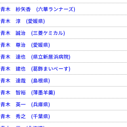
青木 紗矢香
(六華ランナーズ)
青木 淳
(愛媛県)
青木 誠治
(三菱ケミカル)
青木 尊治
(愛媛県)
青木 達也
(県立新居浜病院)
青木 建也
(葛飾まいぺーす)
青木 達哉
(島根県)
青木 智裕
(薄墨羊羹)
青木 英一
(兵庫県)
青木 秀之
(千葉県)