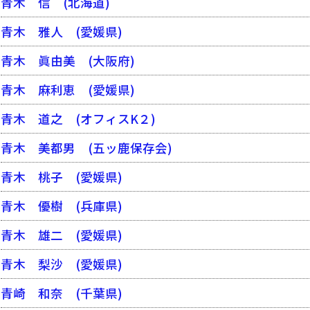
青木 信
(北海道)
青木 雅人
(愛媛県)
青木 眞由美
(大阪府)
青木 麻利恵
(愛媛県)
青木 道之
(オフィスK２)
青木 美都男
(五ッ鹿保存会)
青木 桃子
(愛媛県)
青木 優樹
(兵庫県)
青木 雄二
(愛媛県)
青木 梨沙
(愛媛県)
青崎 和奈
(千葉県)