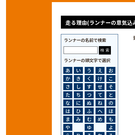
走る理由(ランナーの意気込み
ランナーの名前で検索
ランナーの頭文字で選択
あ
い
う
え
お
か
き
く
け
こ
さ
し
す
せ
そ
た
ち
つ
て
と
な
に
ぬ
ね
の
は
ひ
ふ
へ
ほ
ま
み
む
め
も
や
ゆ
よ