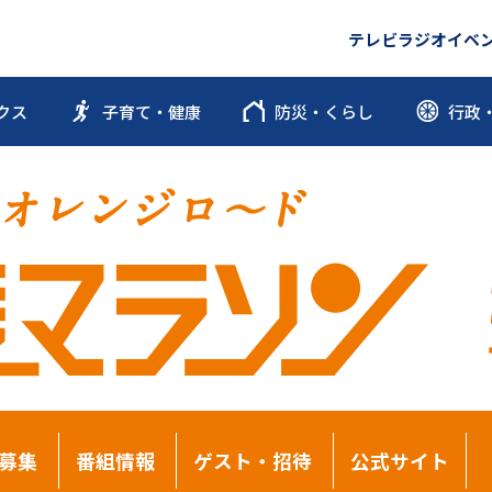
テレビ
ラジオ
イベ
クス
子育て・健康
防災・くらし
行政
募集
番組情報
ゲスト・招待
公式サイト