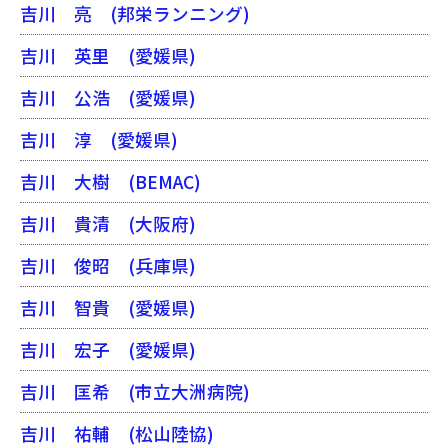
吉川 亮
(邦栄ランニング)
吉川 英里
(愛媛県)
吉川 公浩
(愛媛県)
吉川 淳
(愛媛県)
吉川 大樹
(BEMAC)
吉川 貴清
(大阪府)
吉川 俊昭
(兵庫県)
吉川 智貴
(愛媛県)
吉川 宏子
(愛媛県)
吉川 匡希
(市立大洲病院)
吉川 祐輔
(松山陸協)