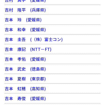
吉村 隆平
(兵庫県)
吉本 玲
(愛媛県)
吉本 和幸
(愛媛県)
吉本 圭吾
(（株）富士コン)
吉本 康記
(NTT－FT)
吉本 孝佑
(愛媛県)
吉本 武史
(徳島県)
吉本 夏樹
(東京都)
吉本 虹穂
(高知県)
吉本 寿俊
(愛媛県)