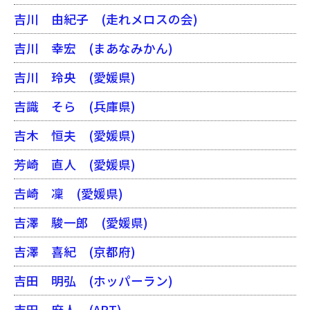
吉川 由紀子
(走れメロスの会)
吉川 幸宏
(まあなみかん)
吉川 玲央
(愛媛県)
吉識 そら
(兵庫県)
吉木 恒夫
(愛媛県)
芳崎 直人
(愛媛県)
𠮷崎 凜
(愛媛県)
吉澤 駿一郎
(愛媛県)
吉澤 喜紀
(京都府)
吉田 明弘
(ホッパーラン)
吉田 麻人
(ART)