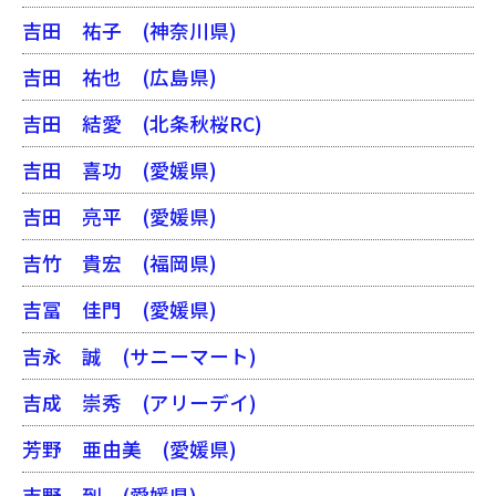
吉田 祐子
(神奈川県)
吉田 祐也
(広島県)
吉田 結愛
(北条秋桜RC)
吉田 喜功
(愛媛県)
吉田 亮平
(愛媛県)
吉竹 貴宏
(福岡県)
吉冨 佳門
(愛媛県)
吉永 誠
(サニーマート)
吉成 崇秀
(アリーデイ)
芳野 亜由美
(愛媛県)
吉野 到
(愛媛県)