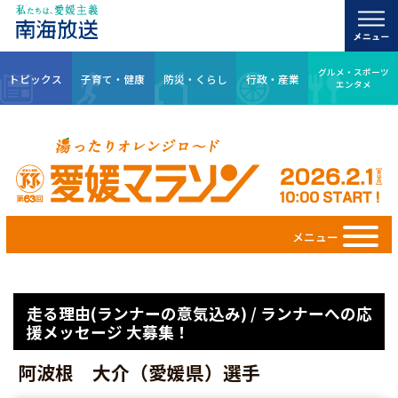
グルメ・スポーツ
トピックス
子育て・健康
防災・くらし
行政・産業
エンタメ
メニュー
走る理由(ランナーの意気込み) / ランナーへの応
援メッセージ 大募集！
阿波根 大介（愛媛県）選手