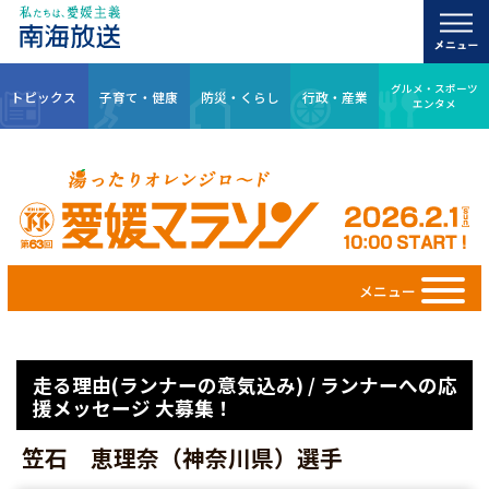
グルメ・スポーツ
トピックス
子育て・健康
防災・くらし
行政・産業
エンタメ
メニュー
走る理由(ランナーの意気込み) / ランナーへの応
援メッセージ 大募集！
笠石 恵理奈（神奈川県）選手