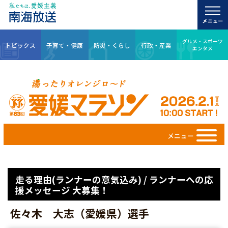
グルメ・スポーツ
トピックス
子育て・健康
防災・くらし
行政・産業
エンタメ
メニュー
走る理由(ランナーの意気込み) / ランナーへの応
援メッセージ 大募集！
佐々木 大志（愛媛県）選手