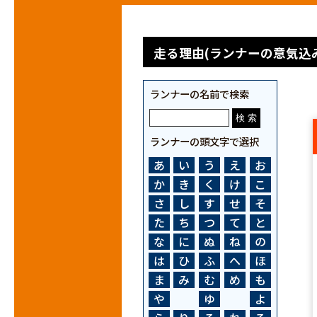
走る理由(ランナーの意気込み
ランナーの名前で検索
ランナーの頭文字で選択
あ
い
う
え
お
か
き
く
け
こ
さ
し
す
せ
そ
た
ち
つ
て
と
な
に
ぬ
ね
の
は
ひ
ふ
へ
ほ
ま
み
む
め
も
や
ゆ
よ