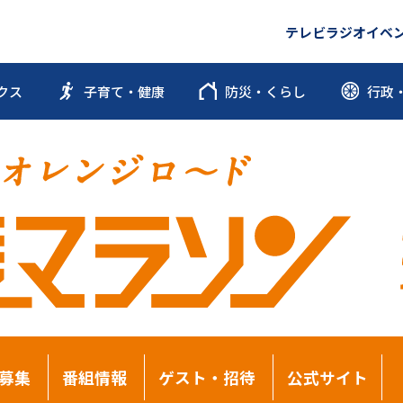
テレビ
ラジオ
イベ
クス
子育て・健康
防災・くらし
行政
募集
番組情報
ゲスト・招待
公式サイト