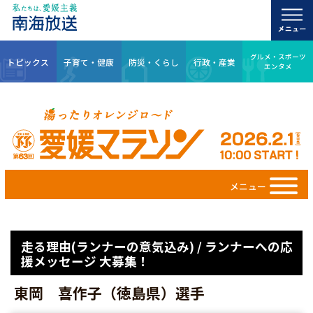
グルメ・スポーツ
トピックス
子育て・健康
防災・くらし
行政・産業
エンタメ
メニュー
走る理由(ランナーの意気込み) / ランナーへの応
援メッセージ 大募集！
東岡 喜作子（徳島県）選手