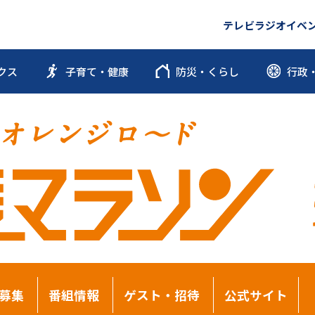
テレビ
ラジオ
イベ
クス
子育て・健康
防災・くらし
行政
募集
番組情報
ゲスト・招待
公式サイト