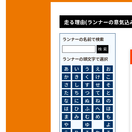
走る理由(ランナーの意気込み
ランナーの名前で検索
ランナーの頭文字で選択
あ
い
う
え
お
か
き
く
け
こ
さ
し
す
せ
そ
た
ち
つ
て
と
な
に
ぬ
ね
の
は
ひ
ふ
へ
ほ
ま
み
む
め
も
や
ゆ
よ