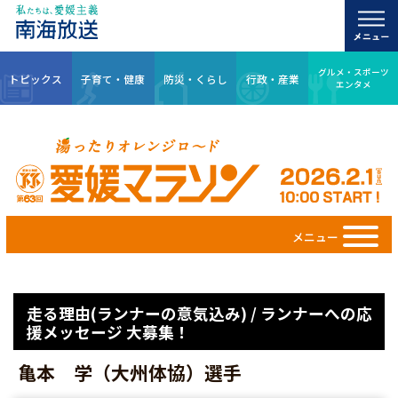
グルメ・スポーツ
トピックス
子育て・健康
防災・くらし
行政・産業
エンタメ
メニュー
走る理由(ランナーの意気込み) / ランナーへの応
援メッセージ 大募集！
亀本 学（大州体協）選手