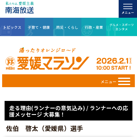
グルメ・スポーツ
トピックス
子育て・健康
防災・くらし
行政・産業
エンタメ
メニュー
走る理由(ランナーの意気込み) / ランナーへの応
援メッセージ 大募集！
佐伯 啓太（愛媛県）選手