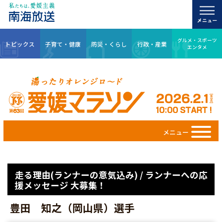
グルメ・スポーツ
トピックス
子育て・健康
防災・くらし
行政・産業
エンタメ
メニュー
走る理由(ランナーの意気込み) / ランナーへの応
援メッセージ 大募集！
豊田 知之（岡山県）選手