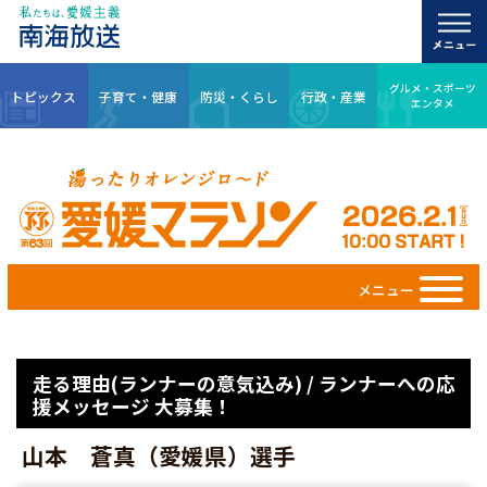
グルメ・スポーツ
トピックス
子育て・健康
防災・くらし
行政・産業
エンタメ
メニュー
走る理由(ランナーの意気込み) / ランナーへの応
援メッセージ 大募集！
山本 蒼真（愛媛県）選手