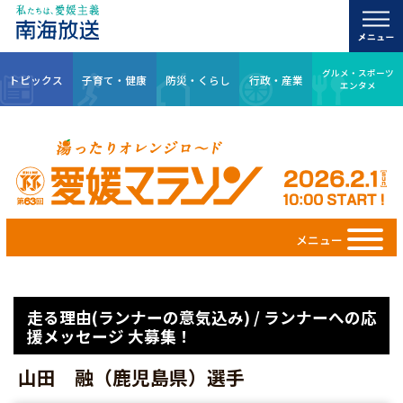
グルメ・スポーツ
トピックス
子育て・健康
防災・くらし
行政・産業
エンタメ
メニュー
走る理由(ランナーの意気込み) / ランナーへの応
援メッセージ 大募集！
山田 融（鹿児島県）選手