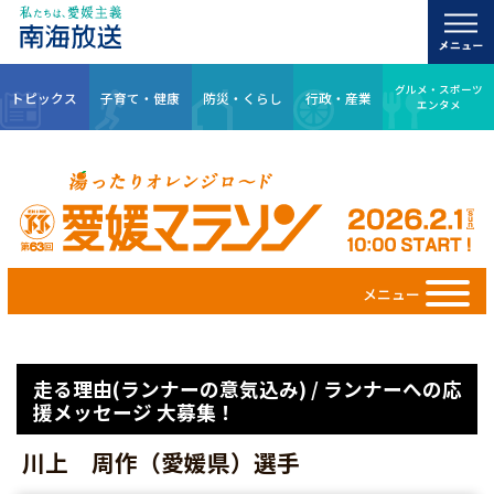
グルメ・スポーツ
トピックス
子育て・健康
防災・くらし
行政・産業
エンタメ
メニュー
走る理由(ランナーの意気込み) / ランナーへの応
援メッセージ 大募集！
川上 周作（愛媛県）選手