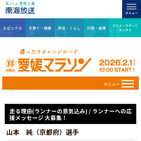
グルメ・スポーツ
トピックス
子育て・健康
防災・くらし
行政・産業
エンタメ
メニュー
走る理由(ランナーの意気込み) / ランナーへの応
援メッセージ 大募集！
山本 純（京都府）選手