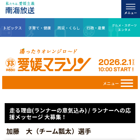
グルメ・スポーツ
トピックス
子育て・健康
防災・くらし
行政・産業
エンタメ
メニュー
走る理由(ランナーの意気込み) / ランナーへの応
援メッセージ 大募集！
加藤 大（チーム瓢太）選手