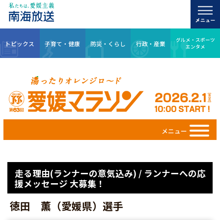
グルメ・スポーツ
トピックス
子育て・健康
防災・くらし
行政・産業
エンタメ
メニュー
走る理由(ランナーの意気込み) / ランナーへの応
援メッセージ 大募集！
徳田 薫（愛媛県）選手