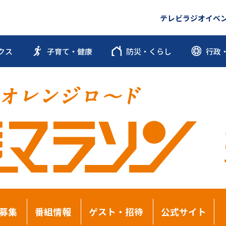
テレビ
ラジオ
イベ
クス
子育て・健康
防災・くらし
行政
募集
番組情報
ゲスト・招待
公式サイト