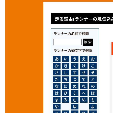
走る理由(ランナーの意気込み
ランナーの名前で検索
ランナーの頭文字で選択
あ
い
う
え
お
か
き
く
け
こ
さ
し
す
せ
そ
た
ち
つ
て
と
な
に
ぬ
ね
の
は
ひ
ふ
へ
ほ
ま
み
む
め
も
や
ゆ
よ