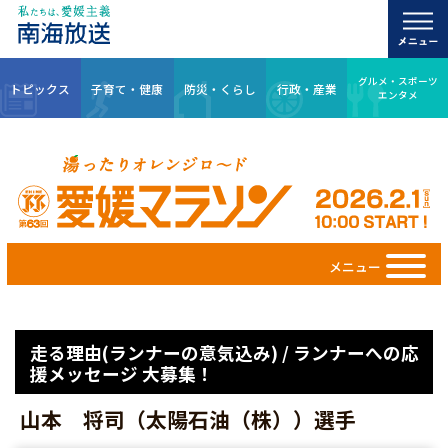
グルメ・スポーツ
トピックス
子育て・健康
防災・くらし
行政・産業
エンタメ
メニュー
走る理由(ランナーの意気込み) / ランナーへの応
援メッセージ 大募集！
山本 将司（太陽石油（株））選手