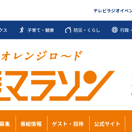
テレビ
ラジオ
イベ
クス
子育て・健康
防災・くらし
行政
募集
番組情報
ゲスト・招待
公式サイト