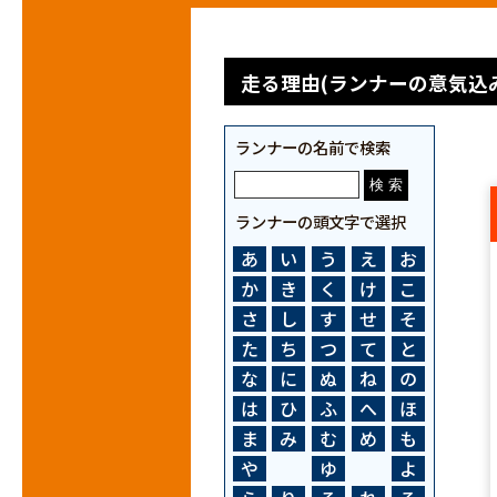
走る理由(ランナーの意気込み
ランナーの名前で検索
ランナーの頭文字で選択
あ
い
う
え
お
か
き
く
け
こ
さ
し
す
せ
そ
た
ち
つ
て
と
な
に
ぬ
ね
の
は
ひ
ふ
へ
ほ
ま
み
む
め
も
や
ゆ
よ