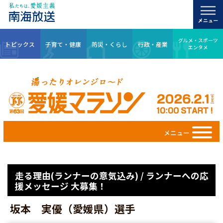
グルメ・スポーツ
トピックス
子育て・健康
防災・くらし
行政・産業
エンタメ
メニュー
走る理由(ランナーの意気込み) / ランナーへの応
援メッセージ 大募集！
坂本 実優（愛媛県）選手