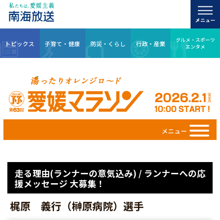
グルメ・スポーツ
トピックス
子育て・健康
防災・くらし
行政・産業
エンタメ
メニュー
走る理由(ランナーの意気込み) / ランナーへの応
援メッセージ 大募集！
梶原 義行（榊原病院）選手