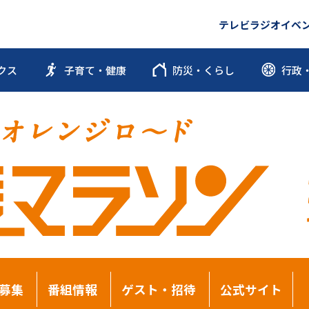
テレビ
ラジオ
イベ
クス
子育て・健康
防災・くらし
行政
募集
番組情報
ゲスト・招待
公式サイト