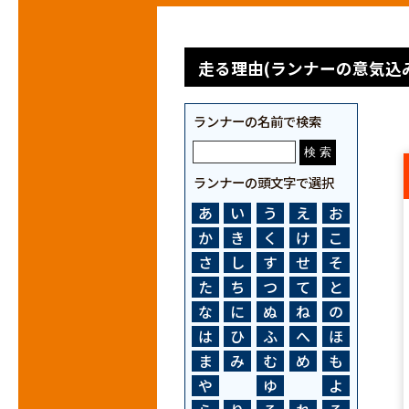
走る理由(ランナーの意気込み
ランナーの名前で検索
ランナーの頭文字で選択
あ
い
う
え
お
か
き
く
け
こ
さ
し
す
せ
そ
た
ち
つ
て
と
な
に
ぬ
ね
の
は
ひ
ふ
へ
ほ
ま
み
む
め
も
や
ゆ
よ