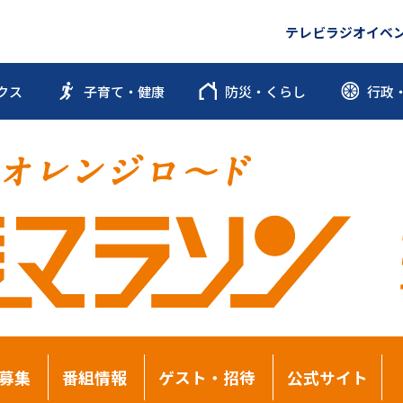
テレビ
ラジオ
イベ
クス
子育て・健康
防災・くらし
行政
募集
番組情報
ゲスト・招待
公式サイト