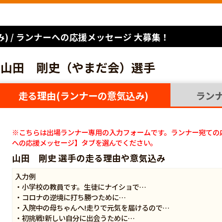
) / ランナーへの応援メッセージ 大募集！
山田 剛史（やまだ会）選手
走る理由(ランナーの意気込み)
ラン
※こちらは出場ランナー専用の入力フォームです。ランナー宛ての
への応援メッセージ】タブを選んでください。
山田 剛史 選手の走る理由や意気込み
入力例
・小学校の教員です。生徒にナイショで…
・コロナの逆境に打ち勝つために…
・入院中の母ちゃんへ!走りで元気を届けるので…
・初挑戦!新しい自分に出会うために…