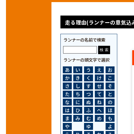
走る理由(ランナーの意気込み
ランナーの名前で検索
ランナーの頭文字で選択
あ
い
う
え
お
か
き
く
け
こ
さ
し
す
せ
そ
た
ち
つ
て
と
な
に
ぬ
ね
の
は
ひ
ふ
へ
ほ
ま
み
む
め
も
や
ゆ
よ