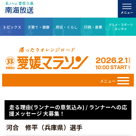
グルメ・スポーツ
トピックス
子育て・健康
防災・くらし
行政・産業
エンタメ
メニュー
走る理由(ランナーの意気込み) / ランナーへの応
援メッセージ 大募集！
河合 修平（兵庫県）選手