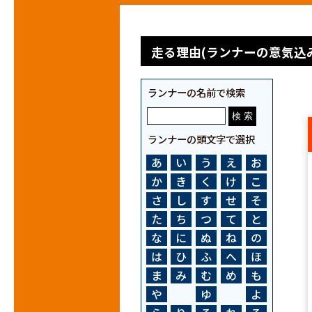
走る理由(ランナーの意気込み
ランナーの名前で検索
ランナーの頭文字で選択
あ
い
う
え
お
か
き
く
け
こ
さ
し
す
せ
そ
た
ち
つ
て
と
な
に
ぬ
ね
の
は
ひ
ふ
へ
ほ
ま
み
む
め
も
や
ゆ
よ