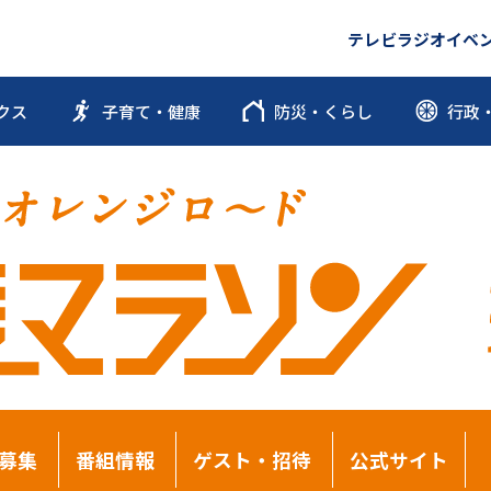
テレビ
ラジオ
イベ
クス
子育て・健康
防災・くらし
行政
募集
番組情報
ゲスト・招待
公式サイト