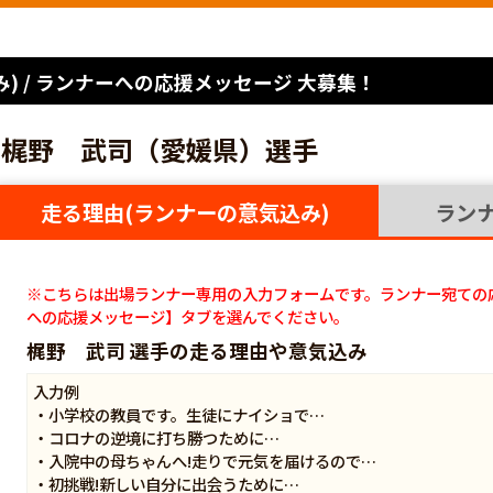
) / ランナーへの応援メッセージ 大募集！
梶野 武司（愛媛県）選手
走る理由(ランナーの意気込み)
ラン
※こちらは出場ランナー専用の入力フォームです。ランナー宛ての
への応援メッセージ】タブを選んでください。
梶野 武司 選手の走る理由や意気込み
入力例
・小学校の教員です。生徒にナイショで…
・コロナの逆境に打ち勝つために…
・入院中の母ちゃんへ!走りで元気を届けるので…
・初挑戦!新しい自分に出会うために…