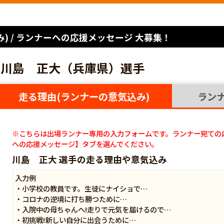
) / ランナーへの応援メッセージ 大募集！
川島 正大（兵庫県）選手
走る理由(ランナーの意気込み)
ラン
※こちらは出場ランナー専用の入力フォームです。ランナー宛ての
への応援メッセージ】タブを選んでください。
川島 正大 選手の走る理由や意気込み
入力例
・小学校の教員です。生徒にナイショで…
・コロナの逆境に打ち勝つために…
・入院中の母ちゃんへ!走りで元気を届けるので…
・初挑戦!新しい自分に出会うために…