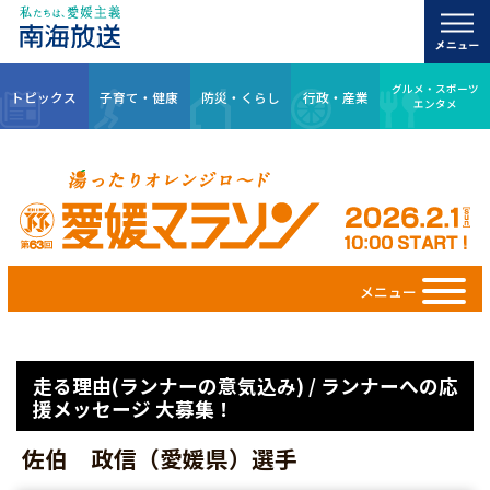
グルメ・スポーツ
トピックス
子育て・健康
防災・くらし
行政・産業
エンタメ
メニュー
走る理由(ランナーの意気込み) / ランナーへの応
援メッセージ 大募集！
佐伯 政信（愛媛県）選手