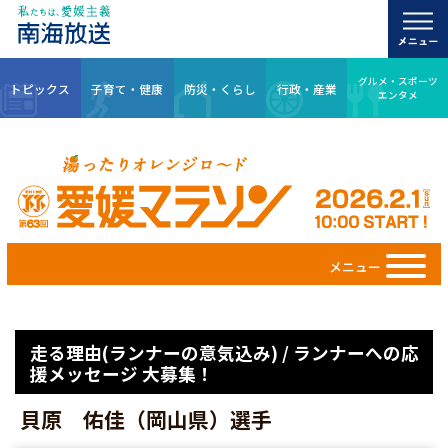
グルメ・スポーツ
トピックス
子育て・健康
防災・くらし
行政・産業
エンタメ
メニュー
走る理由(ランナーの意気込み) / ランナーへの応
援メッセージ 大募集！
貝原 佑佳（岡山県）選手