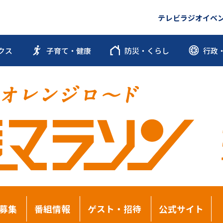
テレビ
ラジオ
イベ
クス
子育て・健康
防災・くらし
行政
募集
番組情報
ゲスト・招待
公式サイト