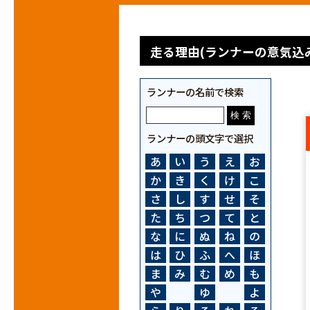
走る理由(ランナーの意気込み
ランナーの名前で検索
ランナーの頭文字で選択
あ
い
う
え
お
か
き
く
け
こ
さ
し
す
せ
そ
た
ち
つ
て
と
な
に
ぬ
ね
の
は
ひ
ふ
へ
ほ
ま
み
む
め
も
や
ゆ
よ