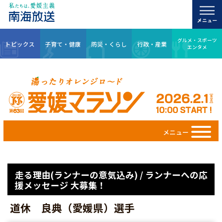
グルメ・スポーツ
トピックス
子育て・健康
防災・くらし
行政・産業
エンタメ
メニュー
走る理由(ランナーの意気込み) / ランナーへの応
援メッセージ 大募集！
道休 良典（愛媛県）選手