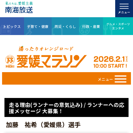
グルメ・スポーツ
トピックス
子育て・健康
防災・くらし
行政・産業
エンタメ
メニュー
走る理由(ランナーの意気込み) / ランナーへの応
援メッセージ 大募集！
加藤 祐希（愛媛県）選手