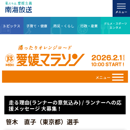
グルメ・スポーツ
トピックス
子育て・健康
防災・くらし
行政・産業
エンタメ
メニュー
走る理由(ランナーの意気込み) / ランナーへの応
援メッセージ 大募集！
笹木 直子（東京都）選手