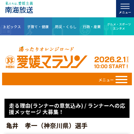
グルメ・スポーツ
トピックス
子育て・健康
防災・くらし
行政・産業
エンタメ
メニュー
走る理由(ランナーの意気込み) / ランナーへの応
援メッセージ 大募集！
亀井 孝一（神奈川県）選手