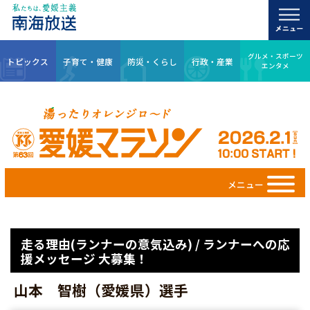
グルメ・スポーツ
トピックス
子育て・健康
防災・くらし
行政・産業
エンタメ
メニュー
走る理由(ランナーの意気込み) / ランナーへの応
援メッセージ 大募集！
山本 智樹（愛媛県）選手