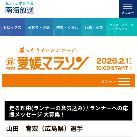
グルメ・スポーツ
トピックス
子育て・健康
防災・くらし
行政・産業
エンタメ
メニュー
走る理由(ランナーの意気込み) / ランナーへの応
援メッセージ 大募集！
山田 育宏（広島県）選手