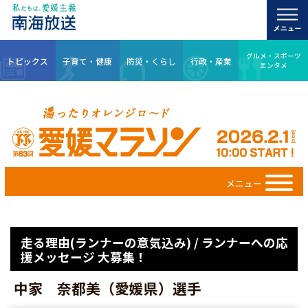
グルメ・スポーツ
トピックス
子育て・健康
防災・くらし
行政・産業
エンタメ
メニュー
走る理由(ランナーの意気込み) / ランナーへの応
援メッセージ 大募集！
中家 奈都美（愛媛県）選手