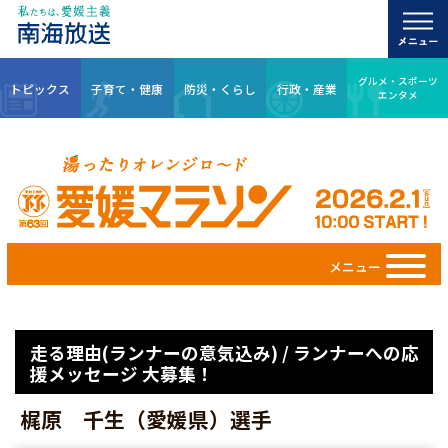
グルメ・スポーツ
トピックス
子育て・健康
防災・くらし
行政・産業
エンタメ
メニュー
走る理由(ランナーの意気込み) / ランナーへの応
援メッセージ 大募集！
梶原 千生（愛媛県）選手