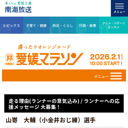
グルメ・スポーツ
トピックス
子育て・健康
防災・くらし
行政・産業
エンタメ
メニュー
走る理由(ランナーの意気込み) / ランナーへの応
援メッセージ 大募集！
山嵜 大輔（小金井おじ練）選手