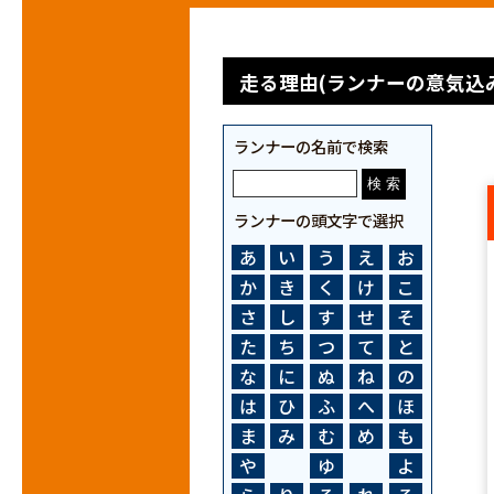
走る理由(ランナーの意気込み
ランナーの名前で検索
ランナーの頭文字で選択
あ
い
う
え
お
か
き
く
け
こ
さ
し
す
せ
そ
た
ち
つ
て
と
な
に
ぬ
ね
の
は
ひ
ふ
へ
ほ
ま
み
む
め
も
や
ゆ
よ