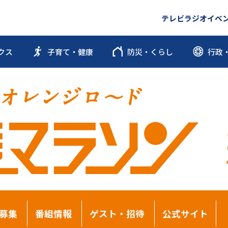
テレビ
ラジオ
イベ
クス
子育て・健康
防災・くらし
行政
募集
番組情報
ゲスト・招待
公式サイト