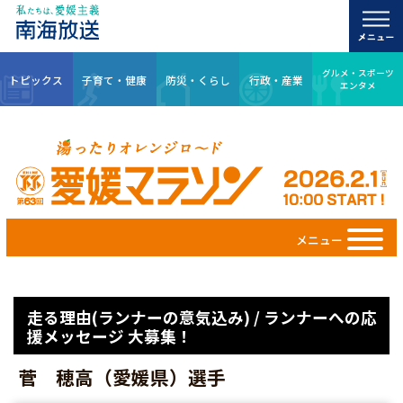
グルメ・スポーツ
トピックス
子育て・健康
防災・くらし
行政・産業
エンタメ
メニュー
走る理由(ランナーの意気込み) / ランナーへの応
援メッセージ 大募集！
菅 穂高（愛媛県）選手