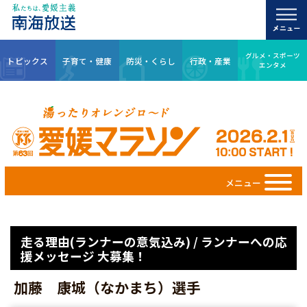
グルメ・スポーツ
トピックス
子育て・健康
防災・くらし
行政・産業
エンタメ
メニュー
走る理由(ランナーの意気込み) / ランナーへの応
援メッセージ 大募集！
加藤 康城（なかまち）選手