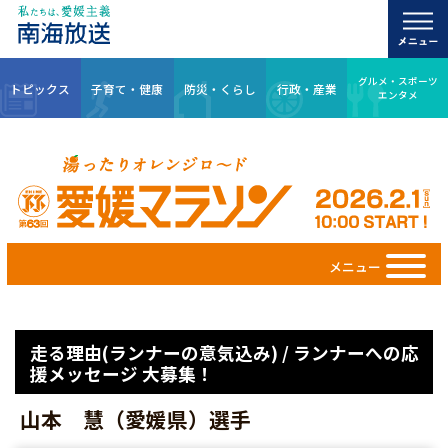
グルメ・スポーツ
トピックス
子育て・健康
防災・くらし
行政・産業
エンタメ
メニュー
走る理由(ランナーの意気込み) / ランナーへの応
援メッセージ 大募集！
山本 慧（愛媛県）選手