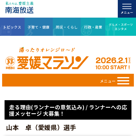
グルメ・スポーツ
トピックス
子育て・健康
防災・くらし
行政・産業
エンタメ
メニュー
走る理由(ランナーの意気込み) / ランナーへの応
援メッセージ 大募集！
山本 卓（愛媛県）選手