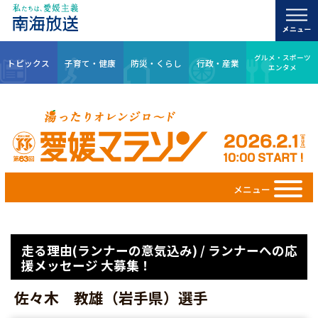
グルメ・スポーツ
トピックス
子育て・健康
防災・くらし
行政・産業
エンタメ
メニュー
走る理由(ランナーの意気込み) / ランナーへの応
援メッセージ 大募集！
佐々木 教雄（岩手県）選手